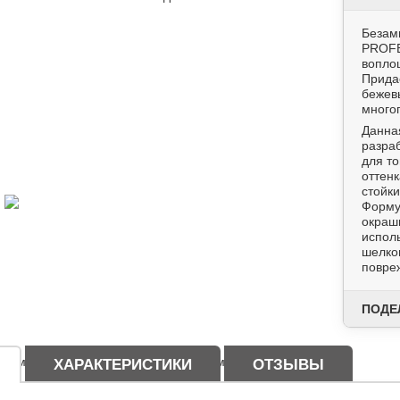
Безам
PROFE
вопло
Прида
бежев
много
Данна
разра
для т
оттенк
стойки
Форму
окраш
исполь
шелко
повреж
ПОДЕ
ХАРАКТЕРИСТИКИ
ОТЗЫВЫ