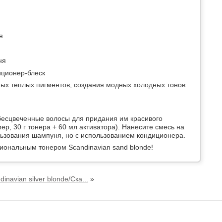
я
ня
иционер-блеск
ных теплых пигментов, создания модных холодных тонов
бесцвеченные волосы для придания им красивого
р, 30 г тонера + 60 мл активатора). Нанесите смесь на
льзования шампуня, но с использованием кондиционера.
ональным тонером Scandinavian sand blonde!
dinavian silver blonde/Ска...
»