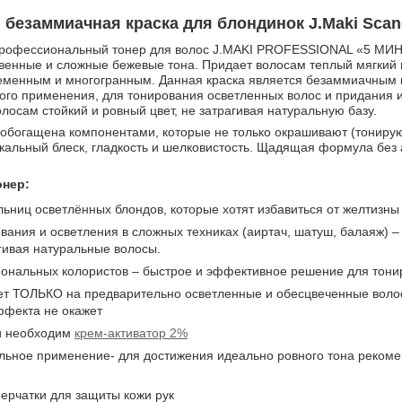
безаммиачная краска для блондинок J.Maki Scand
рофессиональный тонер для волос J.MAKI PROFESSIONAL «5 МИНУ
твенные и сложные бежевые тона. Придает волосам теплый мягкий 
менным и многогранным. Данная краска является безаммиачным к
го применения, для тонирования осветленных волос и придания им
лосам стойкий и ровный цвет, не затрагивая натуральную базу.
обогащена компонентами, которые не только окрашивают (тонируют
кальный блеск, гладкость и шелковистость. Щадящая формула без а
онер:
ьниц осветлённых блондов, которые хотят избавиться от желтизны
ания и осветления в сложных техниках (аиртач, шатуш, балаяж) –
гивая натуральные волосы.
ональных колористов – быстрое и эффективное решение для тонир
ет ТОЛЬКО на предварительно осветленные и обесцвеченные волос
ффекта не окажет
и необходим
крем-активатор 2%
ьное применение- для достижения идеально ровного тона рекоме
ерчатки для защиты кожи рук