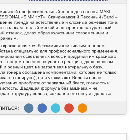
миачный профессиональный тонер для волос J.MAKI
SSIONAL «5 МИНУТ»: Скандинавский Песочный /Sand –
щение тренда на естественные и сложные бежевые тона.
ет волосам теплый мягкий и невероятно натуральный
ый оттенок, делая образ ухоженным современным и
гранным.
я краска является безаммиачным кислым тонером -
ботана специально для профессионального применения,
онирования осветленных волос и придания им красивого
а. Тонер мгновенно вступает в реакцию, даря волосам
й и ровный цвет, не затрагивая натуральную базу.
ла тонера обогащена компонентами, которые не только
ивают (тонируют), но и ухаживают. Волосы после
зования приобретают зеркальный блеск, гладкость и
вистость. Щадящая формула без аммиака – не
дает структуру волоса, сохраняя его силу и здоровье.
ЛИТЬСЯ: