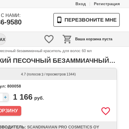
Вход
|
Регистрация
С НАМИ:
ПЕРЕЗВОНИТЕ МНЕ
36-9580
Ваша корзина пуста
РАХ
й песочный безаммиачный краситель для волос 60 мл
J.MAKI SCANDINAVIAN SAND BLONDE/СКАНДИНАВСКИЙ ПЕСОЧНЫЙ БЕЗАММИАЧНЫЙ КРАСИТЕЛЬ ДЛЯ ВОЛОС 60 МЛ
(голосов
/ просмотров 1344)
4.7
3
ул: 800058
1 166
руб.
ЗВОДИТЕЛЬ:
SCANDINAVIAN PRO COSMETICS OY