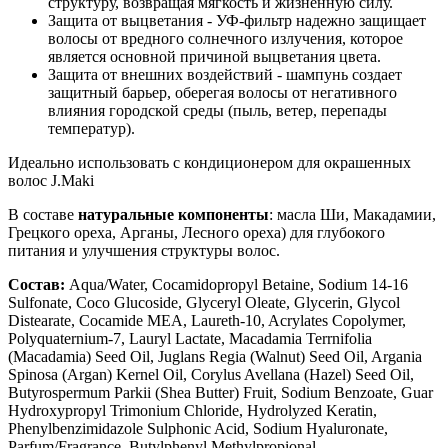
структуру, возвращая мягкость и жизненную силу.
Защита от выцветания - УФ-фильтр надежно защищает
волосы от вредного солнечного излучения, которое
является основной причиной выцветания цвета.
Защита от внешних воздействий - шампунь создает
защитный барьер, оберегая волосы от негативного
влияния городской среды (пыль, ветер, перепады
температур).
Идеально использовать с кондиционером для окрашенных
волос J.Maki
В составе
натуральные компоненты
: масла Ши, Макадамии,
Грецкого ореха, Арганы, Лесного ореха) для глубокого
питания и улучшения структуры волос.
Состав:
Aqua/Water, Cocamidopropyl Betaine, Sodium 14-16
Sulfonate, Coco Glucoside, Glyceryl Oleate, Glycerin, Glycol
Distearate, Cocamide MEA, Laureth-10, Acrylates Copolymer,
Polyquaternium-7, Lauryl Lactate, Macadamia Terrnifolia
(Macadamia) Seed Oil, Juglans Regia (Walnut) Seed Oil, Argania
Spinosa (Argan) Kernel Oil, Corylus Avellana (Hazel) Seed Oil,
Butyrospermum Parkii (Shea Butter) Fruit, Sodium Benzoate, Guar
Hydroxypropyl Trimonium Chloride, Hydrolyzed Keratin,
Phenylbenzimidazole Sulphonic Acid, Sodium Hyaluronate,
Parfum/Fragrance, Butylphenyl Methylpropional.