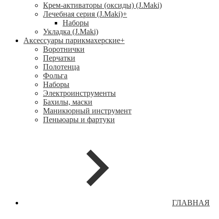
Крем-активаторы (оксиды) (J.Maki)
Лечебная серия (J.Maki)
+
Наборы
Укладка (J.Maki)
Аксессуары парикмахерские
+
Воротнички
Перчатки
Полотенца
Фольга
Наборы
Электроинструменты
Бахилы, маски
Маникюрный инструмент
Пеньюары и фартуки
ГЛАВНАЯ