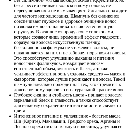
Без силиконов- мягкая моющая основа эффективно, но
без агрессии очищает волосы и кожу головы, не
пересушивая их и не вымывая цвет. Идеально подходит
для частого использования. Шампунь без силиконов
обеспечивает глубокое и здоровое очищение волос,
позволяя им восстанавливать свою естественную
структуру. В отличие от продуктов с силиконами,
которые создают лишь временный эффект гладкости,
образуя на волосах искусственную пленку,
бессиликоновая формула не утяжеляет волосы, не
накапливается на них и не забивает поры кожи головы.
Это способствует улучшению дыхания и питания
волосяных фолликулов, возвращает волосам
естественный объем, мягкость и блеск, а также
усиливает эффективность уходовых средств — масок и
сывороток, которые лучше проникают в волосы. Такой
шампунь идеально подходит для тех, кто стремится к
долгосрочному здоровью и натуральной красоте волос
Глубокое сияние и стойкость цвета - придает волосам
зеркальный блеск и гладкость, а также способствует
длительному сохранению интенсивности и свежести
цвета.
Интенсивное питание и увлажнение - богатые масла
Ши (Карите), Макадамии, Грецкого ореха, Арганы и
Лесного ореха питают каждую волосинку, улучшая ее