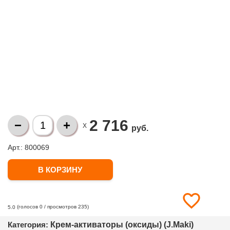
2 716
X
руб.
Арт.: 800069
(голосов
0
/ просмотров 235)
5.0
Категория:
Крем-активаторы (оксиды) (J.Maki)