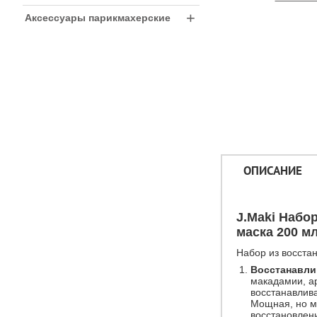
+
Аксессуары парикмахерские
ОПИСАНИЕ
J.Maki Набо
маска 200 м
Набор из восста
Восстанавли
макадамии, ар
восстанавлива
Мощная, но м
восстановлени