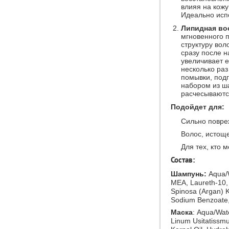
влияя на кожу
Идеально исп
Липидная во
мгновенного 
структуру вол
сразу после н
увеличивает е
несколько ра
помывки, подг
набором из ш
расчесываютс
Подойдет для:
Сильно повре
Волос, истощ
Для тех, кто 
Состав:
Шампунь:
Aqua/W
MEA, Laureth-10, 
Spinosa (Argan) K
Sodium Benzoate,
Маска
: Aqua/Wate
Linum Usitatissmu