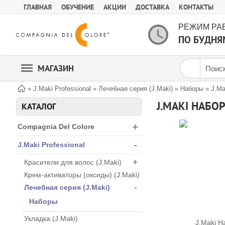
ГЛАВНАЯ
ОБУЧЕНИЕ
АКЦИИ
ДОСТАВКА
КОНТАКТЫ
РЕЖИМ РА
ПО БУДНЯМ
МАГАЗИН
»
J.Maki Professional
»
Лечебная серия (J.Maki)
»
Наборы
»
J.Ma
J.MAKI НАБ
КАТАЛОГ
+
Compagnia Del Colore
-
J.Maki Professional
+
Красители для волос (J.Maki)
Крем-активаторы (оксиды) (J.Maki)
-
Лечебная серия (J.Maki)
Наборы
Укладка (J.Maki)