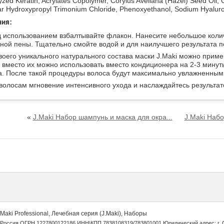
lyzed Keratin, Acrylates Copolymer, Corylus Avellana (Hazel) Seed Oil,
ar Hydroxypropyl Trimonium Chloride, Phenoxyethanol, Sodium Hyalur
ния:
 использованием взбалтывайте флакон. Нанесите небольшое коли
ной пены. Тщательно смойте водой и для наилучшего результата п
воего уникального натурального состава маски J.Maki можно прим
же вместо их можно использовать вместо кондиционера на 2-3 мину
а. После такой процедуры волоса будут максимально увлажненным
волосам мгновение интенсивного ухода и наслаждайтесь результат
«
J.Maki Набор шампунь и маска для окра...
J.Maki Набо
Maki Professional, Лечебная серия (J.Maki), Наборы
Россия ОГРН 1227800122186 ИНН\КПП 7838108319/783801001 Юридический адрес: г. Санк