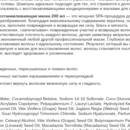
 головы. Шампунь идеально подходит для тех, кто стремится к дол
ользовать с восстанавливающими кондиционерами и масками для в
сстанавливающая маска 200 мл
— это мощная SPA-процедура для
преображения. Благодаря максимальному содержанию кератина, п
оса, заполняя повреждения и возвращая им силу, блеск и мягкост
анесения, «запечатывая» поврежденные участки и возвращая волос
стественную плотность каждого волоска, делая шевелюру визуально
з экономичный любой другой профессиональной маски. Глубокое во
отавливая волосы к идеальному состоянию. Результат, который вы
ампуня и маски для восстановления волос: волосы становятся пос
я, выглядят здоровыми и ухоженными.
жденных, пересушенных и ломких волос.
енных частыми окрашиваниями и термоукладкой.
мечтает вернуть волосам жизненную силу и гладкость.
ater, Cocamidopropyl Betaine, Sodium 14-16 Sulfonate, Coco Glucoside
Acrylates Copolymer, Polyquaternium-7, Lauryl Lactate, Hydrolyzed Ke
ernel Oil, Vitis Vinifera (Grape) Seed Oil, Juglans Regia (Walnut) Seed
 Guar Hydroxypropyl Trimonium Chloride, Sodium Hyaluronate, Parfu
r, Cetearyl Alcohol, Vitis Vinifera (Grape) Seed Oil, Butyrospermum Pa
m (Linseed) Seed Oil, Macadamia Terrnifolia (Macadamia) Seed Oil, J