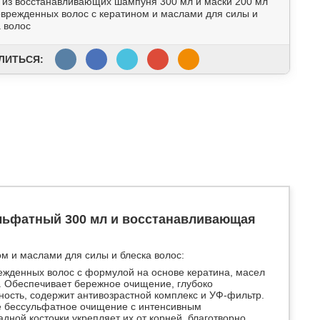
 из восстанавливающих шампуня 300 мл и маски 200 мл
оврежденных волос с кератином и маслами для силы и
 волос
ЛИТЬСЯ:
ульфатный 300 мл и восстанавливающая
м и маслами для силы и блеска волос:
жденных волос с формулой на основе кератина, масел
и. Обеспечивает бережное очищение, глубоко
чность, содержит антивозрастной комплекс и УФ-фильтр.
е бессульфатное очищение с интенсивным
дной косточки укрепляет их от корней, благотворно