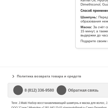
Kernel Oil, Hydro
Dimethiconol, Gu
Способ примене
Шампунь:
Перед
образования неж
Маска:
За счёт с
15 минут, а так
выдержки до час
Подарите своим 
Политика возврата товара и средств
8 (812) 336-9580
Обратная связь
Теги: J.Maki Набор восстанавливающий шампунь и маска для волос, J.
ООО "Стиль" WhatsApp +7 951 647-23-02 sharmspb@mail.ru Санкт-Петербург, 