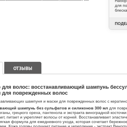
Набор
для п
блеска
ПОДЕ
ОТЗЫВЫ
р для волос: восстанавливающий шампунь бесс
л для поврежденных волос
навливающих шампуня и маски для поврежденных волос с кератино
вающий шампунь без сульфатов и силиконов 300 мл
для повре
ганы, грецкого ореха, пантенола и экстракта виноградной косточк
ет, питает и укрепляет волосы от корней. Восстанавливает эласти
ягкая формула для ежедневного ухода, которая сочетает бережно
ем. Кожа головы получает питание и укрепление - экстракт Виногра