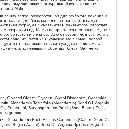
госрочному здоровью и натуральной красоте волос.
олос J.Maki
 ваших волос, разработанная для глубокого лечения и
антенола и целебных масел она проникает в самую
ь. Активная формума с кератином и пантенолом работает
ам здоровый вид. Маска не просто восстанавливает, но и
 более густой и сильной. За счет своей плотностности в
сстановление, питание и увлажнение с самой первой
 ощутите от профессионального ухода за волосами с
лушными, эластичными и обретают блеск. Они легко
, Glyceryl Oleate, Glycerin, Glycol Distearate, Cocamide
ratin, Macadamia Terrnifolia (Macadamia) Seed Oil, Argania
 Oil, Panthenol, Butyrospermum Parkii (Shea Butter) Fruit,
m/Fragrance.
rkii (Shea Butter) Fruit, Ricinus Communis (Castor) Seed Oil,
uglans Regia (Walnut) Seed Oil, Argania Spinosa (Argan)