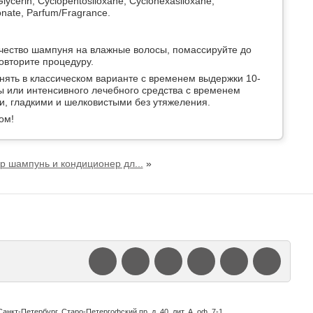
 Glycerin, Cyclopentosiloxane, Cyclohexasiloxane,
onate, Parfum/Fragrance.
чество шампуня на влажные волосы, помассируйте до
овторите процедуру.
енять в классическом варианте с временем выдержки 10-
ты или интенсивного лечебного средства с временем
и, гладкими и шелковистыми без утяжеления.
ом!
р шампунь и кондиционер дл...
»
т-Петербург, Старо-Петергофский пр. д. 40, лит. А, оф. 7-1