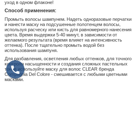
уход в одном флаконе!
Способ применения:
Промыть волосы шампунем. Надеть одноразовые перчатки
и нанести маску на подсушенные полотенцем волосы,
используя расческу или кисть для равномерного нанесения
цвета. Время выдержки 5-40 минут, в зависимости от
желаемого результата (время влияет на интенсивность
оттенка). После тщательно промыть водой без
использования шампуня.
Для разбавления, осветления любых оттенков, для точного
контроля насыщенности и создания сложных пастельных
тонов используйте маску для волос CLEAR бренда
Compagnia Del Colore - смешивается с любыми цветными
масками.
Профессиональный совет:
Не использовать черную маску на осветленных
волосах.
Используя супер-яркие оттенки, лучше избегать
прикорневой зоны и тех участков, где может окраситься
кожа.
Нейтральная маска может смешиваться со всеми