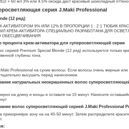
ED + 60 мл 3% или 4,5% оксида даст красивый шоколадный оттено
еросветляющая серия J.Maki Professional
nde (12 ряд)
-АКТИВАТОРОМ 9% ИЛИ 12% В ПРОПОРЦИИ 1 : 2 1 ТЮБИК КРАСК
60 МЛ КРЕМ-АКТИВАТОРА СПЕЦИАЛЬНО РАЗРАБОТАНА ДЛЯ ОСВЕТ
О ОБЕСЦВЕЧИВАНИЯ
 процента крем-активатора для суперосветляющей серии
с серией Premium Special Blonde (12 ряд) используются только кр
твенной глубины тона.
.Mäki Professional на сухие волосы. Если волосы очень жирные ил
тщательно высушить перед нанесением.
ание натуральных неокрашенных волос суперосветляющей се
ерно на длину и концы и оставьте на 15 минут. Нанесите оставший
инут
ние волос суперосветляющей серией J.Maki Professional Pre
а прикорневую зону на на 40-50 минут. Затем распределите краси
т.
я: