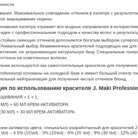
нности:
вания. Максимальное совпадение оттенков в палитре с результато
ное закрашивание седины.
навская палитра отражает все модные направления в колористике
идеи с профессиональным подходом к качеству волос и результат
 стойких сияющих оттенков дополняется богатым выбором суперос
 Уникальный выбор безаммиачных красителей подходящих как для т
етления, не затрагивающих натуральную базу. Специальные тонеры
 оттенок на осветленных волосах
тенки используются как самостоятельные красители для получения 
Professional основаны на холодной базе и имеют большой спектр то
ельная нейтрализация для получения чистых оттенков блонд.
я по использованию красителя J. Maki Professio
ИВАНИЯ = 1 + 1:
 МЛ) + 60 МЛ КРЕМ-АКТИВАТОРА
(30 МЛ) + 30 МЛ КРЕМ-АКТИВАТОРА
м-активатор цвета, специально разработанный для красителей J.M
ol) – 4.5% (15Vol) - 3% (10Vol) - 6% (20 Vol) - 9% (30 Vol) - 12% (40 