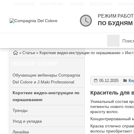
ГЛАВНАЯ
ОБУЧЕНИЕ
АКЦИИ
ДОСТАВКА
КОНТА
РЕЖИМ РАБОТ
ПО БУДНЯМ С
МАГАЗИН
»
Статьи
»
Короткие видео-инструкции по окрашиванию
»
Инст
ИНСТРУКЦИЯ П
КАТАЛОГ СТАТЕЙ
Обучающие вебинары Compagnia
05.12.2025
Ко
Del Colore и J.Maki Professional
Краситель для 
Короткие видео-инструкции по
окрашиванию
Уникальный состав кр
пигменты нового поко
Тренды
красоту волос.
Концентрированный ми
Уход и укладка
Краска отлично справ
волосы приобретают 
Линейки