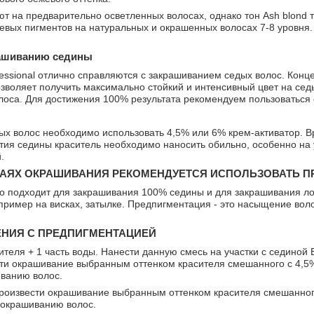
т на предварительно осветленных волосах, однако тон Ash blond 
евых пигментов на натуральных и окрашенных волосах 7-8 уровня
рашиванию седины
fessional отлично справляются с закрашиванием седых волос. Ко
озволяет получить максимально стойкий и интенсивный цвет на сед
лоса. Для достижения 100% результата рекомендуем пользоватьс
х волос необходимо использовать 4,5% или 6% крем-активатор. В
ия седины краситель необходимо наносить обильно, особенно на у
.
АЯХ ОКРАШИВАНИЯ РЕКОМЕНДУЕТСЯ ИСПОЛЬЗОВАТЬ 
о подходит для закрашивания 100% седины и для закрашивания лок
пример на висках, затылке. Предпигментация - это насыщение во
НИЯ С ПРЕДПИГМЕНТАЦИЕЙ
ителя + 1 часть воды. Нанести данную смесь на участки с сединой
ти окрашивание выбранным оттенком красителя смешанного с 4,5
иванию волос.
роизвести окрашивание выбранным оттенком красителя смешанного
 окрашиванию волос.