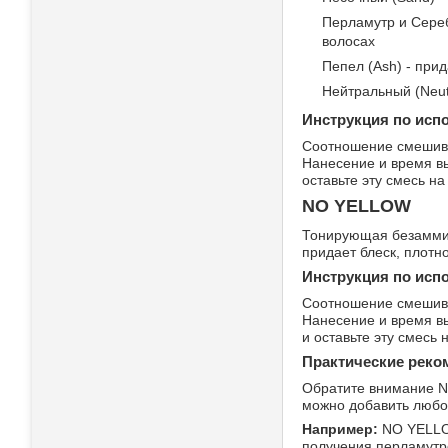
Перламутр и Серебр
волосах
Пепел (Ash) - при
Нейтральный (Neut
Инструкция по испо
Соотношение смешивани
Нанесение и время в
оставьте эту смесь н
NO YELLOW
Тонирующая безаммиа
придает блеск, плотн
Инструкция по исп
Соотношение смешивани
Нанесение и время в
и оставьте эту смесь
Практические реко
Обратите внимание N
можно добавить любо
Например:
NO YELLOW
получения перламутро