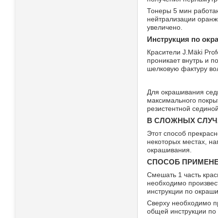
Тонеры 5 мин работаю
нейтрализации оранж
увеличено.
Инструкция по ок
Красители J.Mäki Pro
проникает внутрь и п
шелковую фактуру во
Для окрашивания седы
максимального покрыт
резистентной сединой
В СЛОЖНЫХ СЛУЧ
Этот способ прекрасн
некоторых местах, на
окрашивания.
СПОСОБ ПРИМЕНЕ
Смешать 1 часть крас
необходимо произвес
инструкции по окраш
Сверху необходимо п
общей инструкции по