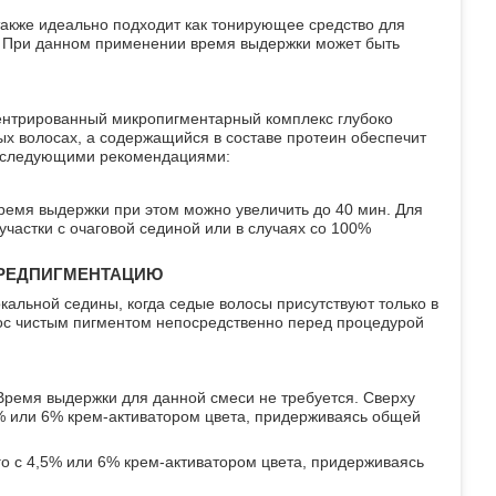
также идеально подходит как тонирующее средство для
. При данном применении время выдержки может быть
нцентрированный микропигментарный комплекс глубоко
ых волосах, а содержащийся в составе протеин обеспечит
я следующими рекомендациями:
ремя выдержки при этом можно увеличить до 40 мин. Для
частки с очаговой сединой или в случаях со 100%
ПРЕДПИГМЕНТАЦИЮ
альной седины, когда седые волосы присутствуют только в
лос чистым пигментом непосредственно перед процедурой
 Время выдержки для данной смеси не требуется. Сверху
% или 6% крем-активатором цвета, придерживаясь общей
 с 4,5% или 6% крем-активатором цвета, придерживаясь